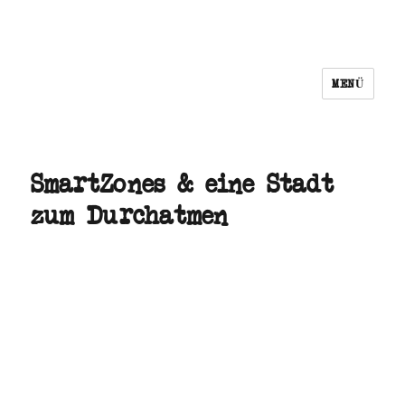
MENÜ
n i c h t s
SmartZones & eine Stadt
zum Durchatmen
▼