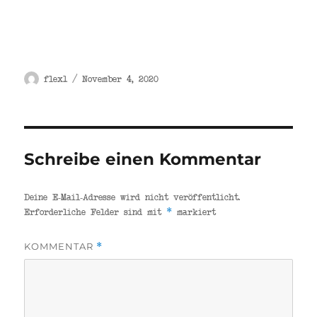
Autor
Veröffentlicht
flex1
November 4, 2020
am
Schreibe einen Kommentar
Deine E-Mail-Adresse wird nicht veröffentlicht.
Erforderliche Felder sind mit
*
markiert
KOMMENTAR
*