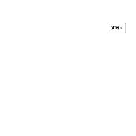
MENÜ
n i c h t s
n i